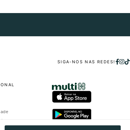
SIGA-NOS NAS REDES!
IONAL
dade
o bem