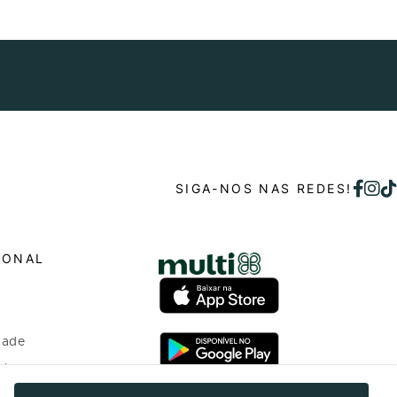
SIGA-NOS NAS REDES!
IONAL
dade
o bem