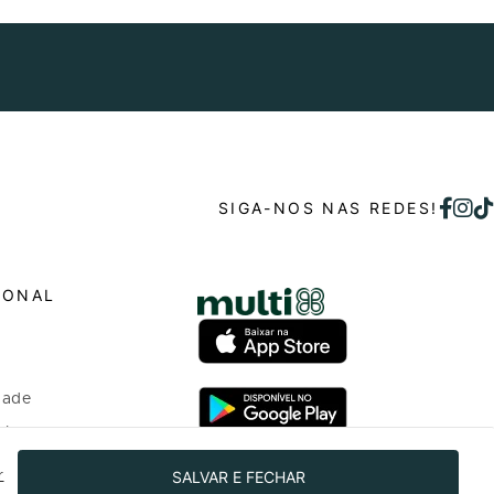
SIGA-NOS NAS REDES!
IONAL
dade
o bem
SALVAR E FECHAR
r