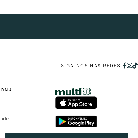
SIGA-NOS NAS REDES!
IONAL
dade
o bem