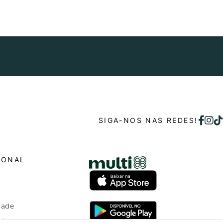
SIGA-NOS NAS REDES!
IONAL
dade
o bem