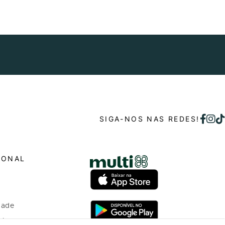
SIGA-NOS NAS REDES!
IONAL
dade
o bem