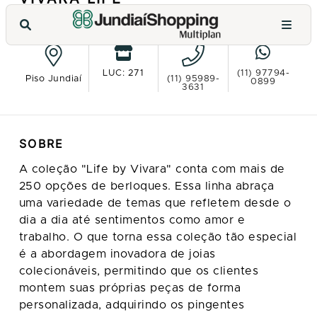
VER NO MAPA
LUC: 271
(11) 97794-
Piso Jundiaí
(11) 95989-
0899
3631
SOBRE
A coleção "Life by Vivara" conta com mais de
250 opções de berloques. Essa linha abraça
uma variedade de temas que refletem desde o
dia a dia até sentimentos como amor e
trabalho. O que torna essa coleção tão especial
é a abordagem inovadora de joias
colecionáveis, permitindo que os clientes
montem suas próprias peças de forma
personalizada, adquirindo os pingentes